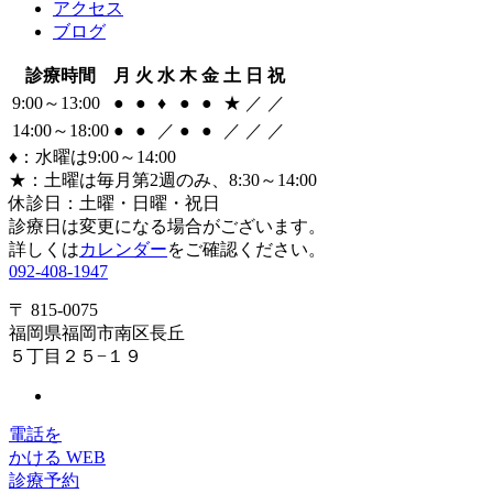
アクセス
ブログ
診療時間
月
火
水
木
金
土
日
祝
9:00～13:00
●
●
♦
●
●
★
／
／
14:00～18:00
●
●
／
●
●
／
／
／
♦：水曜は9:00～14:00
★：土曜は毎月第2週のみ、8:30～14:00
休診日：土曜・日曜・祝日
診療日は変更になる場合がございます。
詳しくは
カレンダー
をご確認ください。
092-408-1947
〒 815-0075
福岡県福岡市南区長丘
５丁目２５−１９
電話を
かける
WEB
診療予約