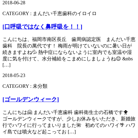
2018-06-28
CATEGORY :
まんだい千恵歯科のイロイロ
[口呼吸ではなく鼻呼吸を！！]
こんにちは、福岡市南区長丘 歯周病認定医 まんだい千恵
歯科 院長の萬代です！ 梅雨が明けていないのに暑い日が
続きますよね💦 熱中症にならないように室内でも室温や湿
度に気を付けて、水分補給をこまめにしましょうね😌 &nbs
[…]
2018-05-23
CATEGORY :
未分類
[ゴールデンウィーク]
こんにちは🤗 まんだい千恵歯科 歯科衛生士の石橋です🐥
ゴールデンウィークですが、少しお休みをいただき、新婚旅
行でハワイに行ってまいりました🌺 初めてのハワイ🌴 ハワ
イ島では噴火など起こってお […]