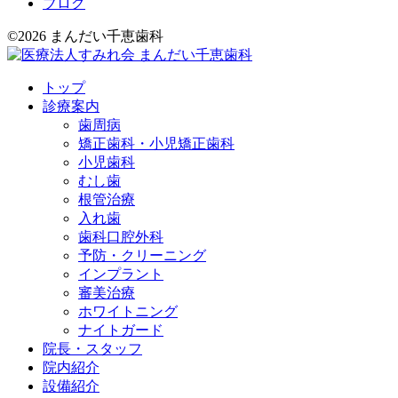
ブログ
©2026 まんだい千恵歯科
トップ
診療案内
歯周病
矯正歯科・小児矯正歯科
小児歯科
むし歯
根管治療
入れ歯
歯科口腔外科
予防・クリーニング
インプラント
審美治療
ホワイトニング
ナイトガード
院長・スタッフ
院内紹介
設備紹介