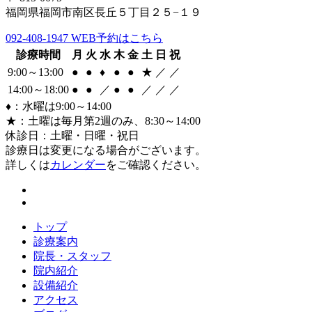
福岡県福岡市南区長丘５丁目２５−１９
092-408-1947
WEB予約はこちら
診療時間
月
火
水
木
金
土
日
祝
9:00～13:00
●
●
♦
●
●
★
／
／
14:00～18:00
●
●
／
●
●
／
／
／
♦：水曜は9:00～14:00
★：土曜は毎月第2週のみ、8:30～14:00
休診日：土曜・日曜・祝日
診療日は変更になる場合がございます。
詳しくは
カレンダー
をご確認ください。
トップ
診療案内
院長・スタッフ
院内紹介
設備紹介
アクセス