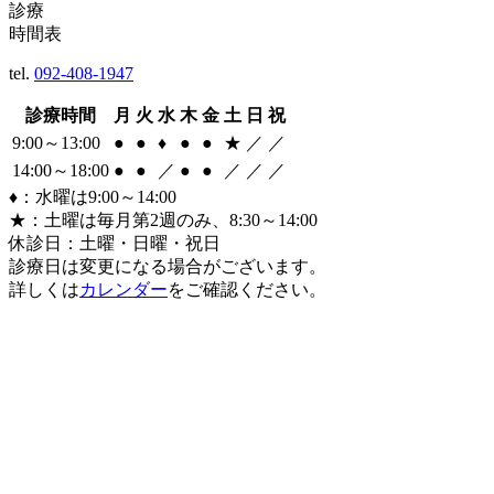
診療
時間表
tel.
092-408-1947
診療時間
月
火
水
木
金
土
日
祝
9:00～13:00
●
●
♦
●
●
★
／
／
14:00～18:00
●
●
／
●
●
／
／
／
♦：水曜は9:00～14:00
★：土曜は毎月第2週のみ、8:30～14:00
休診日：土曜・日曜・祝日
診療日は変更になる場合がございます。
詳しくは
カレンダー
をご確認ください。