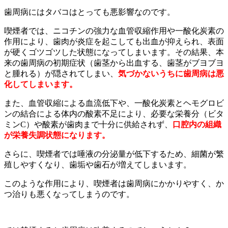
歯周病にはタバコはとっても悪影響なのです。
喫煙者では、ニコチンの強力な血管収縮作用や一酸化炭素の
作用により、歯肉が炎症を起こしても出血が抑えられ、表面
が硬くゴツゴツした状態になってしまいます。その結果、本
来の歯周病の初期症状（歯茎から出血する、歯茎がブヨブヨ
と腫れる）が隠されてしまい、
気づかないうちに歯周病は悪
化してしまいます。
また、血管収縮による血流低下や、一酸化炭素とヘモグロビ
ンの結合による体内の酸素不足により、必要な栄養分（ビタ
ミンC）や酸素が歯肉まで十分に供給されず、
口腔内の組織
が栄養失調状態になります。
さらに、喫煙者では唾液の分泌量が低下するため、細菌が繁
殖しやすくなり、歯垢や歯石が増えてしまいます。
このような作用により、喫煙者は歯周病にかかりやすく、か
つ治りも悪くなってしまうのです。