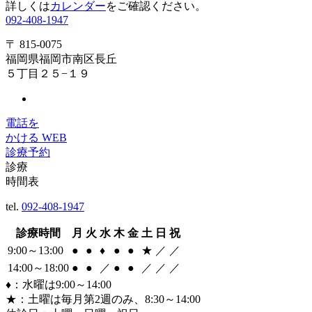
詳しくは
カレンダー
をご確認ください。
092-408-1947
〒 815-0075
福岡県福岡市南区長丘
５丁目２５−１９
電話を
かける
WEB
診療予約
診療
時間表
tel.
092-408-1947
診療時間
月
火
水
木
金
土
日
祝
9:00～13:00
●
●
♦
●
●
★
／
／
14:00～18:00
●
●
／
●
●
／
／
／
♦：水曜は9:00～14:00
★：土曜は毎月第2週のみ、8:30～14:00