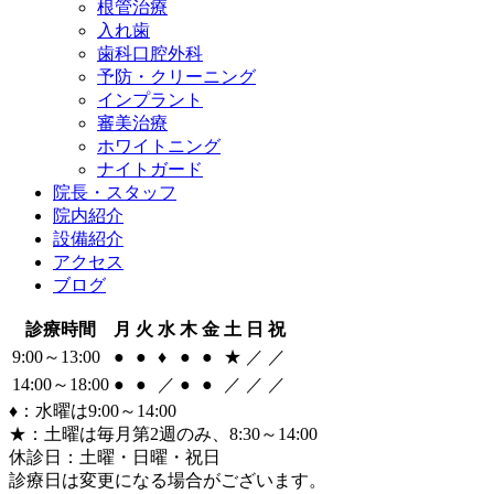
根管治療
入れ歯
歯科口腔外科
予防・クリーニング
インプラント
審美治療
ホワイトニング
ナイトガード
院長・スタッフ
院内紹介
設備紹介
アクセス
ブログ
診療時間
月
火
水
木
金
土
日
祝
9:00～13:00
●
●
♦
●
●
★
／
／
14:00～18:00
●
●
／
●
●
／
／
／
♦：水曜は9:00～14:00
★：土曜は毎月第2週のみ、8:30～14:00
休診日：土曜・日曜・祝日
診療日は変更になる場合がございます。