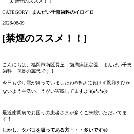
禁煙のススメ！！
CATEGORY :
まんだい千恵歯科のイロイロ
2026-08-09
[禁煙のススメ！！]
こんにちは、福岡市南区長丘 歯周病認定医 まんだい千恵
歯科 院長の萬代です！
今日も少し雪が舞っていましたね❄️寒さに負けず風邪をひか
ないよう手洗い、うがい実践してますよ٩(๑❛ᴗ❛๑)۶
最近歯周病でお困りの患者さまが多くご来院いただいてま
す！
しかし、タバコを吸ってある方・・・多いです
😢