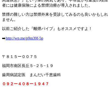
関連疾患）』という体の病気であり、中等度から重度の喫煙
者には健康保険による禁煙治療が導入されました。
禁煙の難しい方は禁煙外来を受診してみるのも良いかもしれ
ません。
以前ご紹介した『離煙パイプ』もオススメですよ！
➡️
http://wp.me/p9m39f-5p
〒８１５ー００７５
福岡市南区長丘５−２５−１９
歯周病認定医 まんだい千恵歯科
０９２ー４０８ー１９４７