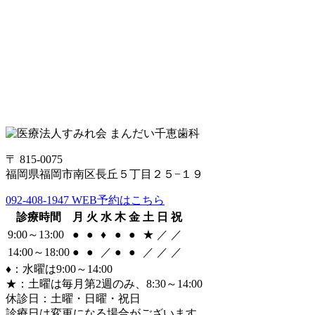
〒 815-0075
福岡県福岡市南区長丘５丁目２５−１９
092-408-1947
WEB予約はこちら
診療時間
月
火
水
木
金
土
日
祝
9:00～13:00
●
●
♦
●
●
★
／
／
14:00～18:00
●
●
／
●
●
／
／
／
♦：水曜は9:00～14:00
★：土曜は毎月第2週のみ、8:30～14:00
休診日：土曜・日曜・祝日
診療日は変更になる場合がございます。