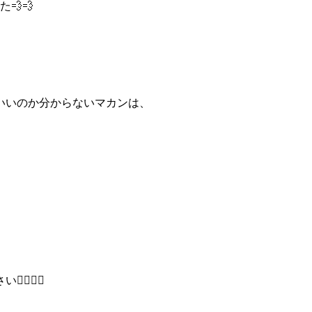
💨💨
いいのか分からないマカンは、
🙂‍↔️