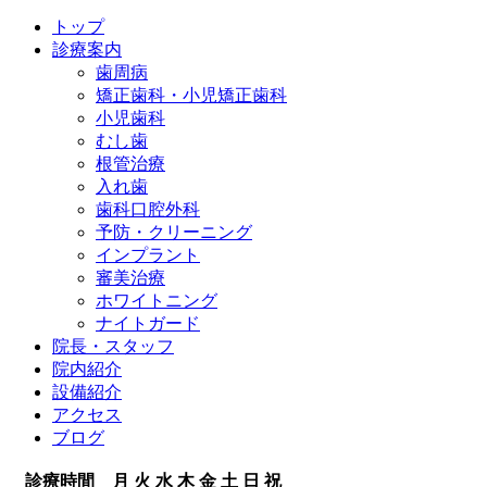
トップ
診療案内
歯周病
矯正歯科・小児矯正歯科
小児歯科
むし歯
根管治療
入れ歯
歯科口腔外科
予防・クリーニング
インプラント
審美治療
ホワイトニング
ナイトガード
院長・スタッフ
院内紹介
設備紹介
アクセス
ブログ
診療時間
月
火
水
木
金
土
日
祝