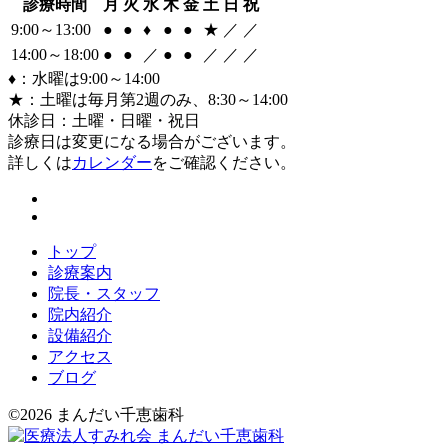
診療時間
月
火
水
木
金
土
日
祝
9:00～13:00
●
●
♦
●
●
★
／
／
14:00～18:00
●
●
／
●
●
／
／
／
♦：水曜は9:00～14:00
★：土曜は毎月第2週のみ、8:30～14:00
休診日：土曜・日曜・祝日
診療日は変更になる場合がございます。
詳しくは
カレンダー
をご確認ください。
トップ
診療案内
院長・スタッフ
院内紹介
設備紹介
アクセス
ブログ
©2026 まんだい千恵歯科