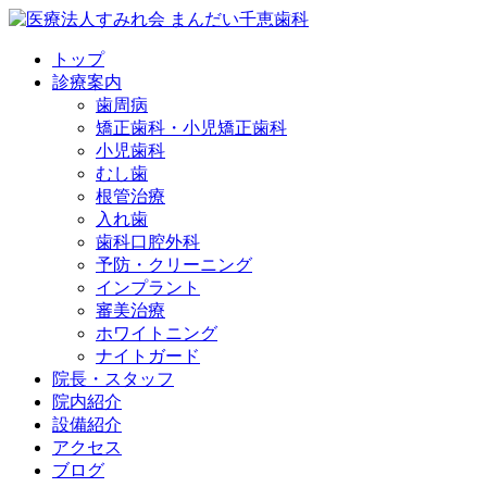
トップ
診療案内
歯周病
矯正歯科・小児矯正歯科
小児歯科
むし歯
根管治療
入れ歯
歯科口腔外科
予防・クリーニング
インプラント
審美治療
ホワイトニング
ナイトガード
院長・スタッフ
院内紹介
設備紹介
アクセス
ブログ