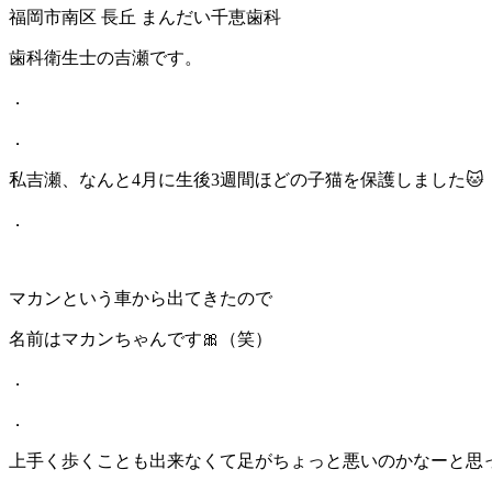
福岡市南区 長丘 まんだい千恵歯科
歯科衛生士の吉瀬です。
．
．
私吉瀬、なんと4月に生後3週間ほどの子猫を保護しました🐱
．
マカンという車から出てきたので
名前はマカンちゃんです🎀（笑）
．
．
上手く歩くことも出来なくて足がちょっと悪いのかなーと思